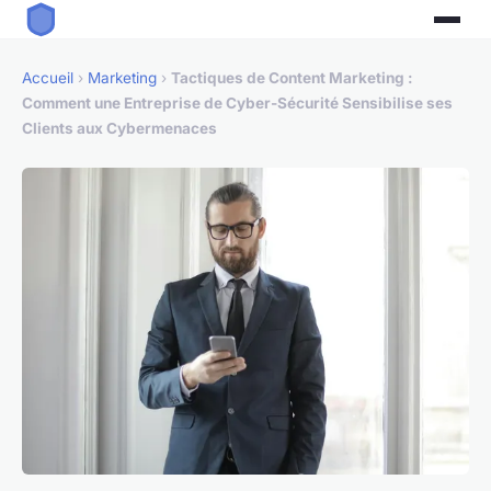
Accueil
›
Marketing
›
Tactiques de Content Marketing :
Comment une Entreprise de Cyber-Sécurité Sensibilise ses
Clients aux Cybermenaces