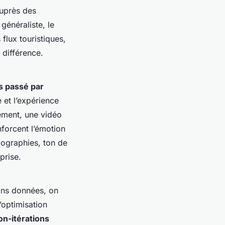
 auprès des
énéraliste, le
 flux touristiques,
 différence.
 passé par
e et l’expérience
tement, une vidéo
nforcent l’émotion
pographies, ton de
prise.
sans données, on
’optimisation
n-itérations