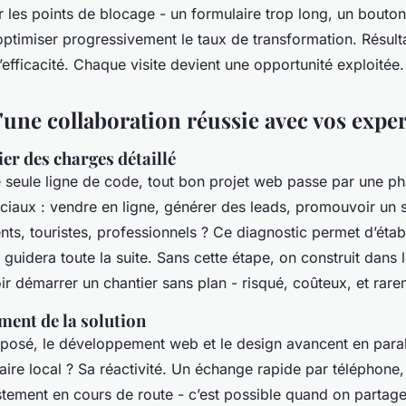
er les points de blocage - un formulaire trop long, un bouto
’optimiser progressivement le taux de transformation. Résult
’efficacité. Chaque visite devient une opportunité exploitée.
'une collaboration réussie avec vos expe
ier des charges détaillé
e seule ligne de code, tout bon projet web passe par une p
iaux : vendre en ligne, générer des leads, promouvoir un s
ents, touristes, professionnels ? Ce diagnostic permet d’étab
i guidera toute la suite. Sans cette étape, on construit dans 
 démarrer un chantier sans plan - risqué, coûteux, et rarem
ement de la solution
 posé, le développement web et le design avancent en parallè
taire local ? Sa réactivité. Un échange rapide par téléphone
ustement en cours de route - c’est possible quand on parta