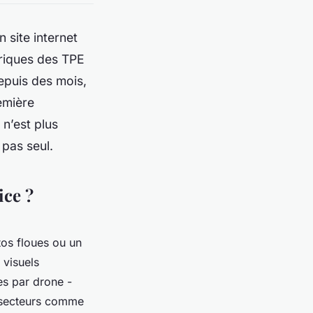
 site internet
mériques des TPE
epuis des mois,
emière
 n’est plus
t pas seul.
ice ?
tos floues ou un
 visuels
es par drone -
s secteurs comme