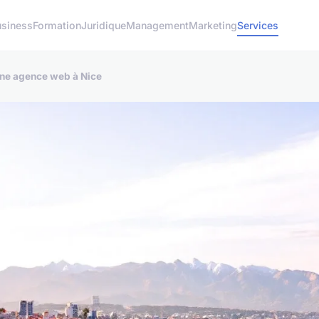
usiness
Formation
Juridique
Management
Marketing
Services
une agence web à Nice