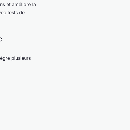
ons et améliore la
vec tests de
e
tègre plusieurs