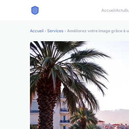
Accueil
Actu
B
Accueil
›
Services
›
Améliorez votre image grâce à 