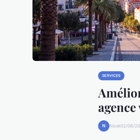
SERVICES
Amélior
agence 
N
Nicet
02/06/20