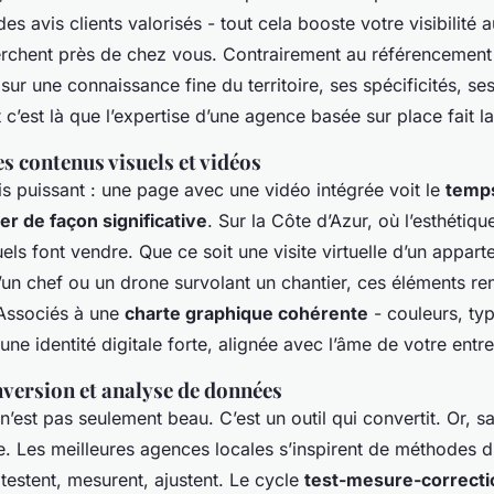
 des avis clients valorisés - tout cela booste votre visibilité
rchent près de chez vous. Contrairement au référencement g
ur une connaissance fine du territoire, ses spécificités, ses
t c’est là que l’expertise d’une agence basée sur place fait la
s contenus visuels et vidéos
is puissant : une page avec une vidéo intégrée voit le
temps
r de façon significative
. Sur la Côte d’Azur, où l’esthétiqu
els font vendre. Que ce soit une visite virtuelle d’un appar
’un chef ou un drone survolant un chantier, ces éléments re
 Associés à une
charte graphique cohérente
- couleurs, ty
 une identité digitale forte, alignée avec l’âme de votre entre
nversion et analyse de données
 n’est pas seulement beau. C’est un outil qui convertit. Or, 
e. Les meilleures agences locales s’inspirent de méthodes d
es testent, mesurent, ajustent. Le cycle
test-mesure-correctio