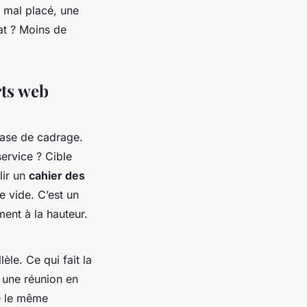
n mal placé, une
at ? Moins de
rts web
hase de cadrage.
ervice ? Cible
lir un
cahier des
le vide. C’est un
ent à la hauteur.
le. Ce qui fait la
, une réunion en
ge le même