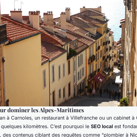
our dominer les Alpes-Maritimes
san à Carnoles, un restaurant à Villefranche ou un cabinet 
à quelques kilomètres. C’est pourquoi le
SEO local
est fonda
, des contenus ciblant des requêtes comme “plombier à Nic