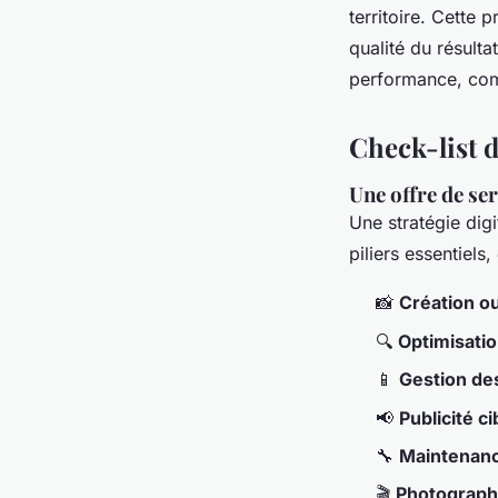
territoire. Cette 
qualité du résulta
performance, comp
Check-list d
Une offre de se
Une stratégie digi
piliers essentiels
📸
Création ou
🔍
Optimisati
📱
Gestion de
📢
Publicité ci
🔧
Maintenanc
🎬
Photographi