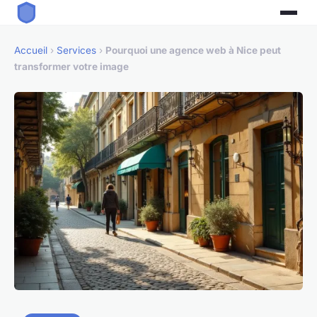
Accueil
›
Services
›
Pourquoi une agence web à Nice peut
transformer votre image