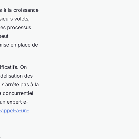
s à la croissance
sieurs volets,
 des processus
peut
mise en place de
ficatifs. On
délisation des
 s’arrête pas à la
e concurrentiel
 un expert e-
e-appel-a-un-
t