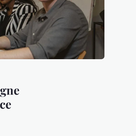
igne
rce