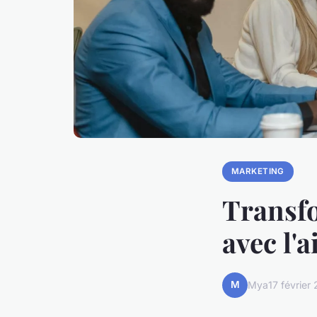
MARKETING
Transfo
avec l'
M
Mya
17 février