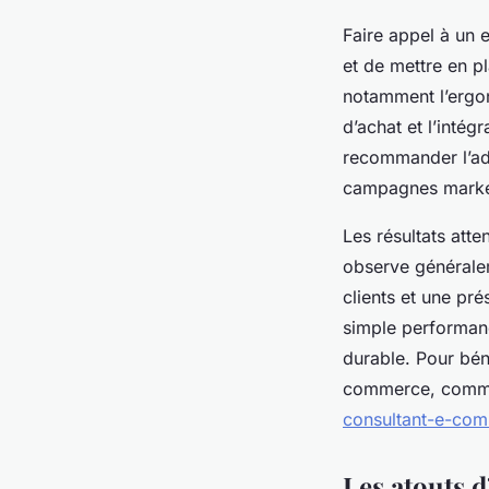
Faire appel à un 
et de mettre en pl
notamment l’ergon
d’achat et l’intég
recommander l’ad
campagnes market
Les résultats atte
observe généralem
clients et une pré
simple performance
durable. Pour bén
commerce, comme
consultant-e-co
Les atouts 