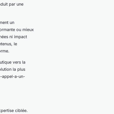
aduit par une
ement un
formante ou mieux
nnées ni impact
tenus, le
forme.
utique vers la
lution la plus
re-appel-a-un-
pertise ciblée.